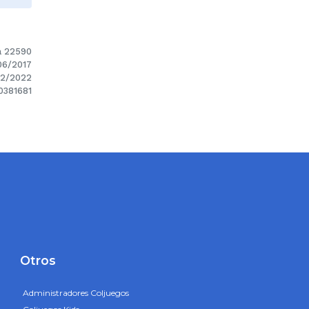
a 22590
06/2017
/02/2022
0381681
Otros
Administradores Coljuegos