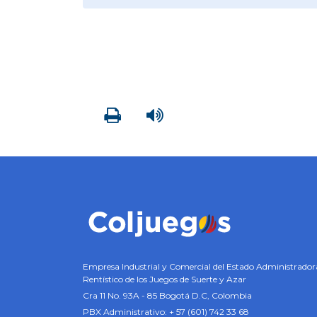
Imprimir
Leer contenido
Empresa Industrial y Comercial del Estado Administrador
Rentístico de los Juegos de Suerte y Azar
Cra 11 No. 93A - 85 Bogotá D.C, Colombia
PBX Administrativo: + 57 (601) 742 33 68