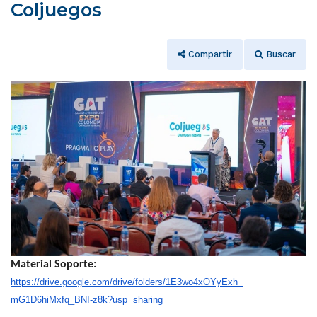
Coljuegos
Compartir
Buscar
Material Soporte:
https://drive.google.com/
drive/folders/1E3wo4xOYyExh_
mG1D6hiMxfq_BNI-z8k?usp=
sharing